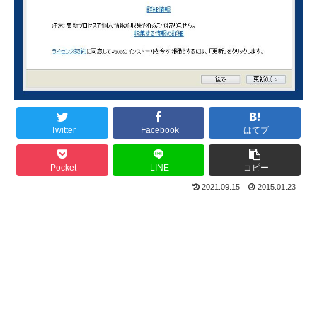
Twitter
Facebook
はてブ
Pocket
LINE
コピー
2021.09.15
2015.01.23