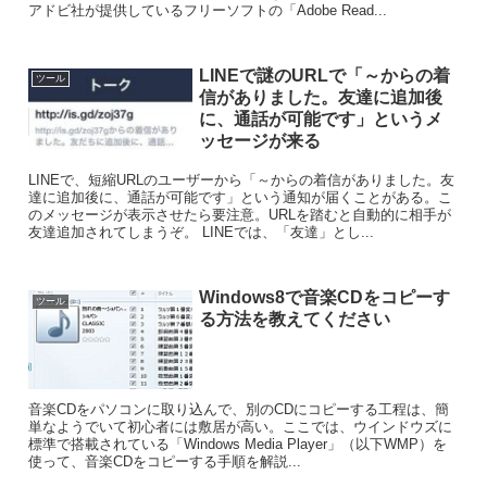
アドビ社が提供しているフリーソフトの「Adobe Read...
LINEで謎のURLで「～からの着
ツール
信がありました。友達に追加後
に、通話が可能です」というメ
ッセージが来る
LINEで、短縮URLのユーザーから「～からの着信がありました。友
達に追加後に、通話が可能です」という通知が届くことがある。こ
のメッセージが表示させたら要注意。URLを踏むと自動的に相手が
友達追加されてしまうぞ。 LINEでは、「友達」とし...
Windows8で音楽CDをコピーす
ツール
る方法を教えてください
音楽CDをパソコンに取り込んで、別のCDにコピーする工程は、簡
単なようでいて初心者には敷居が高い。ここでは、ウインドウズに
標準で搭載されている「Windows Media Player」（以下WMP）を
使って、音楽CDをコピーする手順を解説...