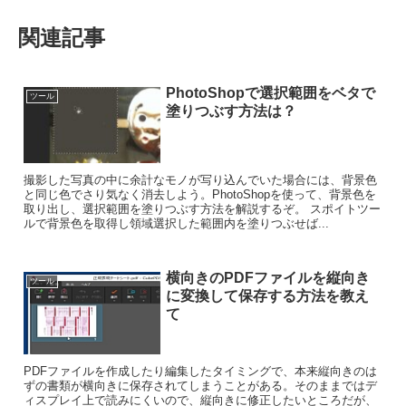
関連記事
PhotoShopで選択範囲をベタで
ツール
塗りつぶす方法は？
撮影した写真の中に余計なモノが写り込んでいた場合には、背景色
と同じ色でさり気なく消去しよう。PhotoShopを使って、背景色を
取り出し、選択範囲を塗りつぶす方法を解説するぞ。 スポイトツー
ルで背景色を取得し領域選択した範囲内を塗りつぶせば...
横向きのPDFファイルを縦向き
ツール
に変換して保存する方法を教え
て
PDFファイルを作成したり編集したタイミングで、本来縦向きのは
ずの書類が横向きに保存されてしまうことがある。そのままではデ
ィスプレイ上で読みにくいので、縦向きに修正したいところだが、