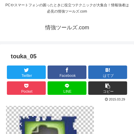
PCやスマートフォンの困ったときに役立つテクニックが大集合！情報強者は
必見の情強ツールズ.com
情強ツールズ.com
touka_05
Twitter
Facebook
はてブ
Pocket
LINE
コピー
2015.03.29