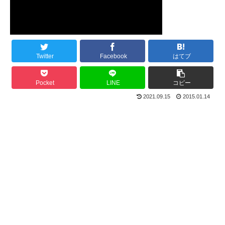
Twitter
Facebook
はてブ
Pocket
LINE
コピー
2021.09.15
2015.01.14