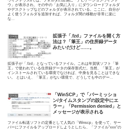
ウインドウズ8では、フォルダの左側に「ナビゲーションウインド
ウ」が表示され、その中の「お気に入り」にダウンロードフォルダ
やデスクトップなどのフォルダが表示されている。ここに、自分が
よく使うフォルダを追加すれば、フォルダ間の移動が非常に楽に
な...
拡張子「.fzd」ファイルを開く方
ツール
法は？「筆王」の住所録データ
みたいだけど……。
拡張子が「.fzd」となっているファイル。これは年賀状ソフト「筆
王」で使われている住所録データの保存形式だ。当然、「筆王」が
インストールされている環境でなければ、中身を見ることはできな
い。 とはいえ、「筆王」がない環境で、どうしても中のデー...
「WinSCP」で「パーミッショ
ツール
ン/タイムスタンプの設定中にエ
ラー」「Permission denied」と
メッセージが表示される
ファイル転送ソフトの定番として人気の「Winscp」を使って、サー
バーにファイルをアップロードしようとしたら、「ファイル"xxx"の