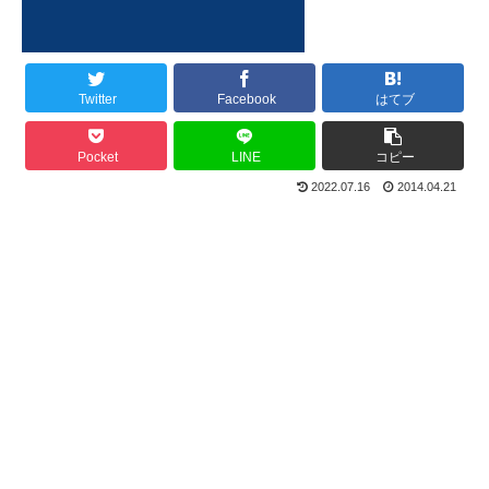
Twitter
Facebook
はてブ
Pocket
LINE
コピー
2022.07.16
2014.04.21