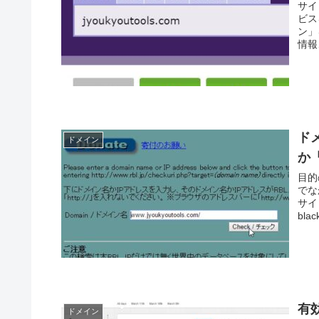
サイ
ビス
ン」
情報
ド
ドメイン
か「
目的
でな
サイ
blac
有
ドメイン