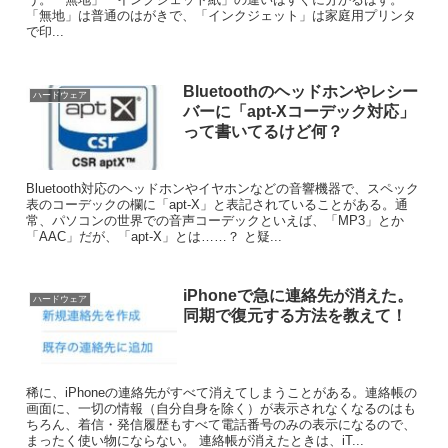
「無地」は普通のはがきで、「インクジェット」は家庭用プリンタ
で印...
Bluetoothのヘッドホンやレシー
ハードウェア
バーに「apt-Xコーデック対応」
って書いてるけど何？
Bluetooth対応のヘッドホンやイヤホンなどの音響機器で、スペック
表のコーデックの欄に「apt-X」と表記されていることがある。通
常、パソコンの世界での音声コーデックといえば、「MP3」とか
「AAC」だが、「apt-X」とは……？ と疑...
iPhoneで急に連絡先が消えた。
ハードウェア
同期で復元する方法を教えて！
稀に、iPhoneの連絡先がすべて消えてしまうことがある。連絡帳の
画面に、一切の情報（自分自身を除く）が表示されなくなるのはも
ちろん、着信・発信履歴もすべて電話番号のみの表示になるので、
まったく使い物にならない。 連絡帳が消えたときは、iT...