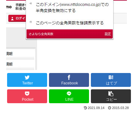
Twitter
Facebook
はてブ
Pocket
LINE
コピー
2021.09.14
2015.03.28