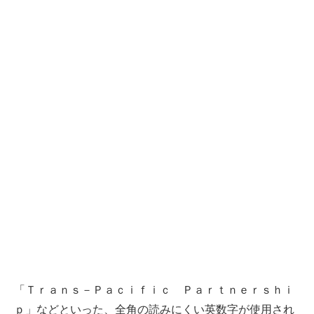
「Ｔｒａｎｓ－Ｐａｃｉｆｉｃ Ｐａｒｔｎｅｒｓｈｉ
ｐ」などといった、全角の読みにくい英数字が使用され