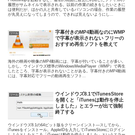
履歴がサムネイルで表示される。以前の作業の続きをしたいときに
は便利だが、ほかの人と共有しているパソコンの場合、作業の履歴
が丸見えになってしまうので、できれば見えないようにし...
字幕付きのMP4動画なのにWMP
ツール
で字幕が表示されない フリーの
おすすめ再生ソフトを教えて
海外の映画や映像のMP4動画には、字幕が付いていることが多い。
しかし、ウインドウズ標準のWindowsMediaPlayer（WMP）で再生
したところ、字幕が表示されないことがある。字幕付きのMP4動画
には、字幕対応でフリーの動画再生ソフト...
ウインドウズ8.1でiTunesStore
ツール
を開くと「iTunesは動作を停止
しました」とエラーが出て強制
終了する
ウインドウズ8.1の64ビット版をクリーンインスト―スしてから、
iTunesをインストール。AppleIDを入力してiTunesStoreにログイン
しようとしたところ「iTunesは動作を停止しました」というエラー