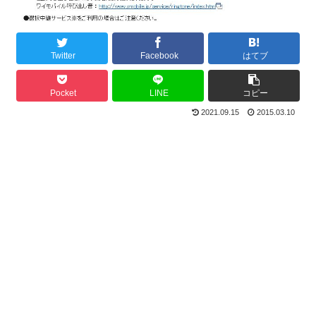
Twitter
Facebook
はてブ
Pocket
LINE
コピー
2021.09.15
2015.03.10