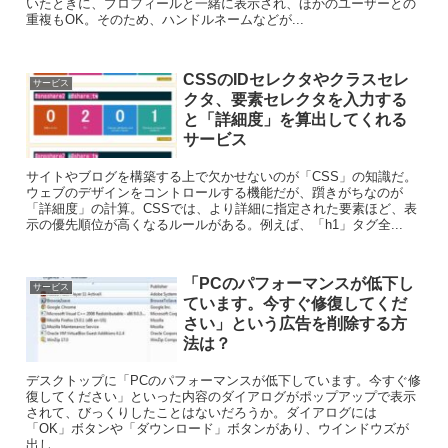
いたときに、プロフィールと一緒に表示され、ほかのユーザーとの
重複もOK。そのため、ハンドルネームなどが...
CSSのIDセレクタやクラスセレ
サービス
クタ、要素セレクタを入力する
と「詳細度」を算出してくれる
サービス
サイトやブログを構築する上で欠かせないのが「CSS」の知識だ。
ウェブのデザインをコントロールする機能だが、躓きがちなのが
「詳細度」の計算。CSSでは、より詳細に指定された要素ほど、表
示の優先順位が高くなるルールがある。例えば、「h1」タグ全...
「PCのパフォーマンスが低下し
サービス
ています。今すぐ修復してくだ
さい」という広告を削除する方
法は？
デスクトップに「PCのパフォーマンスが低下しています。今すぐ修
復してください」といった内容のダイアログがポップアップで表示
されて、びっくりしたことはないだろうか。ダイアログには
「OK」ボタンや「ダウンロード」ボタンがあり、ウインドウズが
出し...