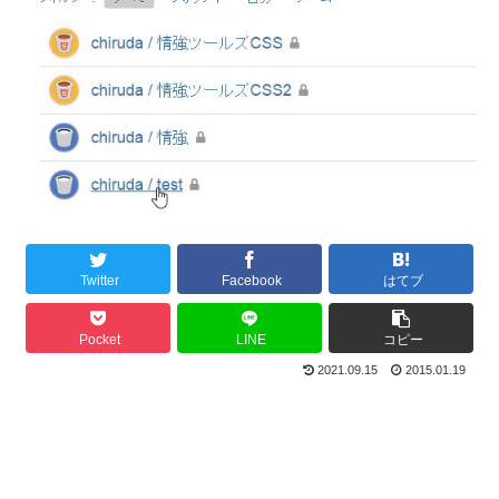
Twitter
Facebook
はてブ
Pocket
LINE
コピー
2021.09.15
2015.01.19