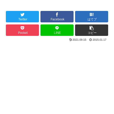
Twitter
Facebook
はてブ
Pocket
LINE
コピー
2021.09.15
2015.01.17