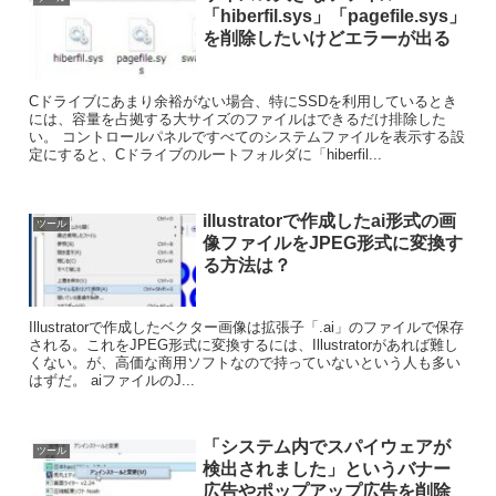
「hiberfil.sys」「pagefile.sys」
を削除したいけどエラーが出る
Cドライブにあまり余裕がない場合、特にSSDを利用しているとき
には、容量を占拠する大サイズのファイルはできるだけ排除した
い。 コントロールパネルですべてのシステムファイルを表示する設
定にすると、Cドライブのルートフォルダに「hiberfil...
illustratorで作成したai形式の画
ツール
像ファイルをJPEG形式に変換す
る方法は？
Illustratorで作成したベクター画像は拡張子「.ai」のファイルで保存
される。これをJPEG形式に変換するには、Illustratorがあれば難し
くない。が、高価な商用ソフトなので持っていないという人も多い
はずだ。 aiファイルのJ...
「システム内でスパイウェアが
ツール
検出されました」というバナー
広告やポップアップ広告を削除