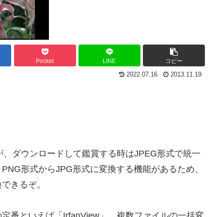
Pocket
LINE
コピー
2022.07.16
2013.11.19
が、ダウンロードして鑑賞する時はJPEG形式で統一
PNG形式からJPG形式に変換する機能があるため、
換できるぞ。
といえば「IrfanView」。複数ファイルの一括変