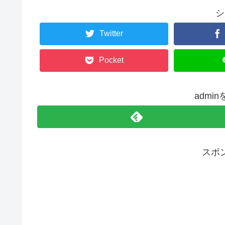
シ
Twitter
Pocket
admi
スポ