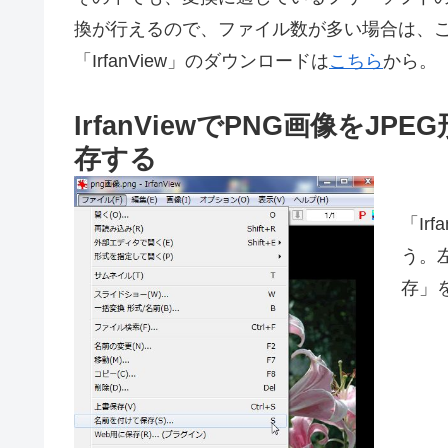
換が行えるので、ファイル数が多い場合は、
「IrfanView」のダウンロードは
こちら
から。
IrfanViewでPNG画像を
存する
「Ir
う。
存」