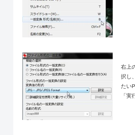
右上
択し
たい
「実