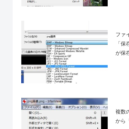
ファ
「保
が保
複数
から