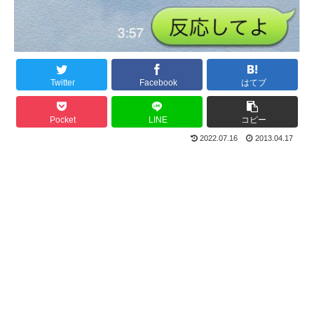
Twitter
Facebook
はてブ
Pocket
LINE
コピー
2022.07.16
2013.04.17