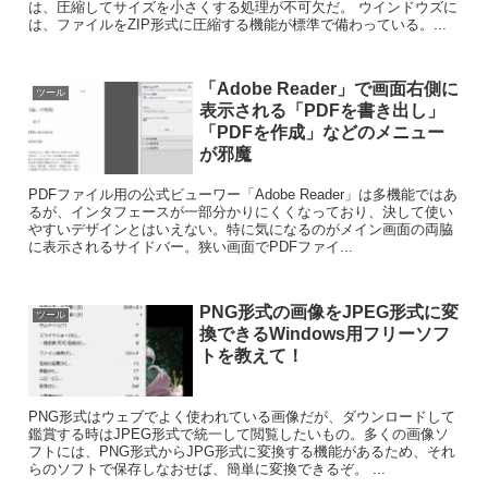
は、圧縮してサイズを小さくする処理が不可欠だ。 ウインドウズに
は、ファイルをZIP形式に圧縮する機能が標準で備わっている。...
「Adobe Reader」で画面右側に
ツール
表示される「PDFを書き出し」
「PDFを作成」などのメニュー
が邪魔
PDFファイル用の公式ビューワー「Adobe Reader」は多機能ではあ
るが、インタフェースが一部分かりにくくなっており、決して使い
やすいデザインとはいえない。特に気になるのがメイン画面の両脇
に表示されるサイドバー。狭い画面でPDFファイ...
PNG形式の画像をJPEG形式に変
ツール
換できるWindows用フリーソフ
トを教えて！
PNG形式はウェブでよく使われている画像だが、ダウンロードして
鑑賞する時はJPEG形式で統一して閲覧したいもの。多くの画像ソ
フトには、PNG形式からJPG形式に変換する機能があるため、それ
らのソフトで保存しなおせば、簡単に変換できるぞ。 ...