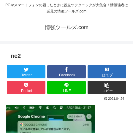
PCやスマートフォンの困ったときに役立つテクニックが大集合！情報強者は
必見の情強ツールズ.com
情強ツールズ.com
ne2
Twitter
Facebook
はてブ
Pocket
LINE
コピー
2021.04.24