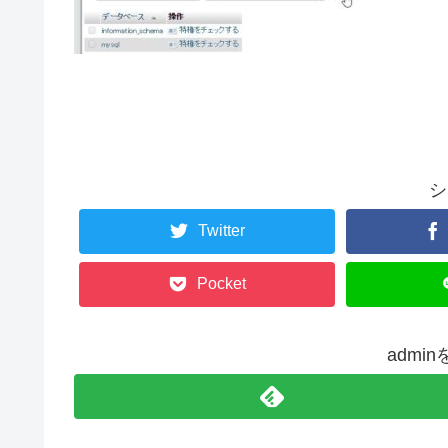
シ
Twitter
Pocket
admi