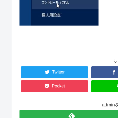
シ
Twitter
Pocket
admi